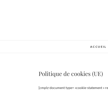
Skip
to
content
ACCUEIL
Politique de cookies (UE)
[cmplz-document type= »cookie-statement » re