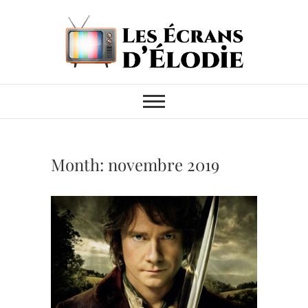
Skip
to
content
Les Écrans
MES CRITIQUES CINÉMA &
SÉRIES TV
d'Élodie
Month:
novembre 2019