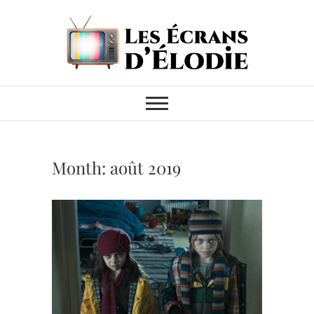
Skip
to
content
Les Écrans
MES CRITIQUES CINÉMA &
SÉRIES TV
d'Élodie
Month:
août 2019